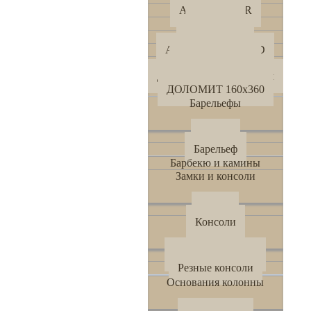
AK - WEAVER
AK - 750
AK - TOWN
AK - PUZZLELAND
AK - HALMER
ДОЛОМИТ 300Х600 мм
ДОЛОМИТ 160х360
Барельефы
Панно
Барельеф
Барбекю и камины
Замки и консоли
Замки
Консоли
Простые консоли
Резные консоли
Основания колонны