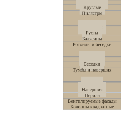
Квадратные
Круглые
Пилястры
Пилястры
Русты
Балясины
Ротонды и беседки
Ротонды
Беседки
Тумбы и навершия
Тумбы
Навершия
Перила
Вентилируемые фасады
Колонны квадратные