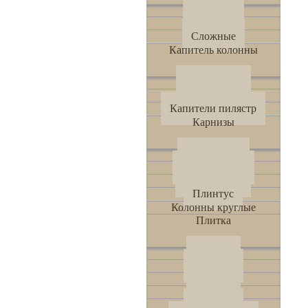
Арочные
Простые
Сложные
Капитель колонны
Квадратные
Круглые
Капители пилястр
Карнизы
Цокольный
Межэтажный
Венчающий
Плинтус
Колонны круглые
Плитка
AK - 50
AK - 160
AK - 80
AK-360
AK - 600