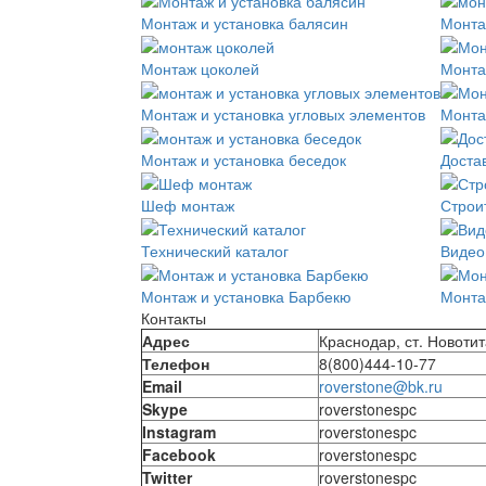
Монтаж и установка балясин
Монта
Монтаж цоколей
Монта
Монтаж и установка угловых элементов
Монта
Монтаж и установка беседок
Доста
Шеф монтаж
Строи
Технический каталог
Видео
Монтаж и установка Барбекю
Монта
Контакты
Адрес
Краснодар, ст. Новотит
Телефон
8(800)444-10-77
Email
roverstone@bk.ru
Skype
roverstonespc
Instagram
roverstonespc
Facebook
roverstonespc
Twitter
roverstonespc