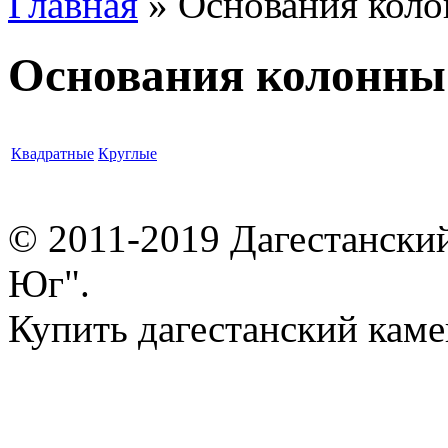
Главная
» Основания кол
Вы здесь
Основания колонны
Квадратные
Круглые
© 2011-2019 Дагестански
Юг".
Купить дагестанский каме