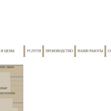
 И ЦЕНЫ
УСЛУГИ
ПРОИЗВОДСТВО
НАШИ РАБОТЫ
С
ние окон
чные
стые
жные
 колонны
атные
глые