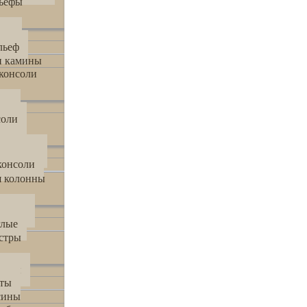
льефы
нно
льеф
и камины
консоли
мки
соли
консоли
консоли
я колонны
атные
глые
стры
стры
сты
сины