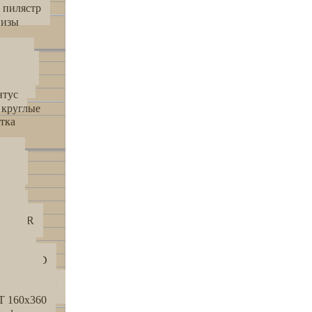
 пилястр
низы
льный
ажный
ающий
нтус
 круглые
тка
 50
 160
 80
360
 600
WEAVER
 750
 TOWN
ZZLELAND
HALMER
00Х600 мм
 160х360