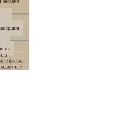
 беседки
онды
дки
навершия
мбы
ршия
ила
мые фасады
вадратные