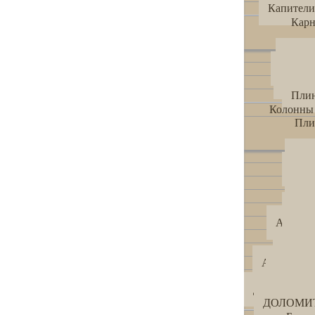
Капители
Кар
Цоко
Межэт
Венч
Пли
Колонны
Пли
AK -
AK -
AK -
AK-
AK -
AK - 
AK -
AK -
AK - PU
AK - 
ДОЛОМИТ 3
ДОЛОМИТ