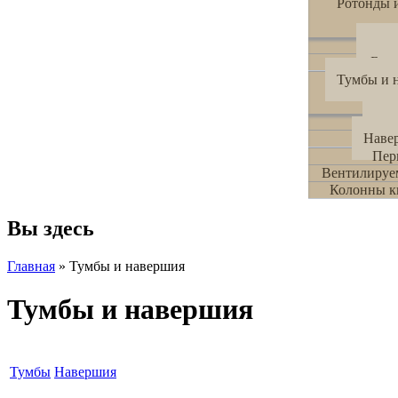
Ротонды и
Рот
Бесе
Тумбы и 
Ту
Наве
Пер
Вентилируе
Колонны к
Вы здесь
Главная
» Тумбы и навершия
Тумбы и навершия
Тумбы
Навершия