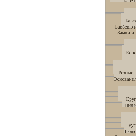
Баре
Па
Баре
Барбекю 
Замки и 
За
Кон
Простые 
Резные 
Основани
Квадр
Кру
Пиля
Пиля
Ру
Баля